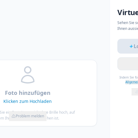
Virtu
Sehen Sie so
Ihnen aussi
L
Indem Sie f
Allgeme
Foto hinzufügen
Klicken zum Hochladen
Sie ein Porträt von sich ohne Brille hoch, auf
Problem melden
m Ihr ganzes Gesicht zu sehen ist.