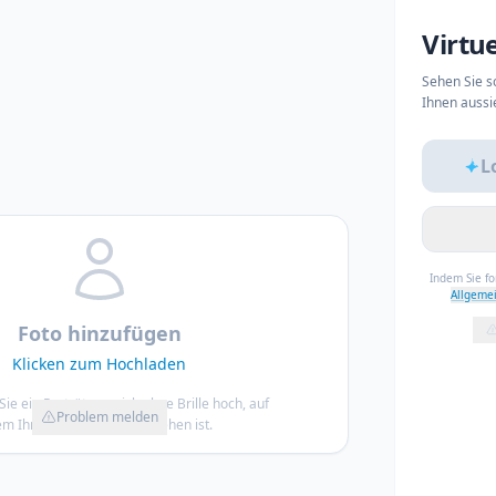
Virtu
Sehen Sie so
Ihnen aussi
L
Indem Sie f
Allgeme
Foto hinzufügen
Klicken zum Hochladen
Sie ein Porträt von sich ohne Brille hoch, auf
Problem melden
m Ihr ganzes Gesicht zu sehen ist.